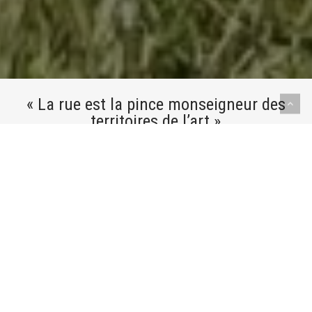
« La rue est la pince monseigneur des
territoires de l’art »
« Le théâtre de rue comme un transport
en commun »
À VENIR !
DU 20 AU 24 NOV.