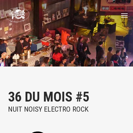
Skip
Menu
to
Men
main
content
36 DU MOIS #5
NUIT NOISY ELECTRO ROCK