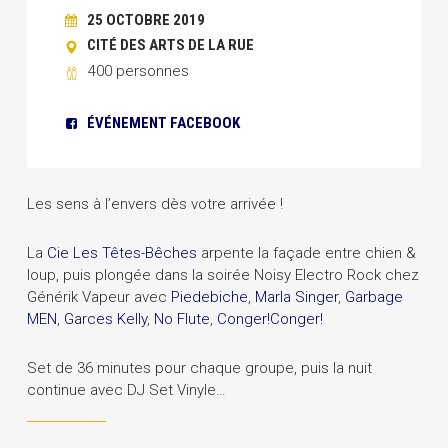
25 OCTOBRE 2019
CITÉ DES ARTS DE LA RUE
400 personnes
ÉVÉNEMENT FACEBOOK
Les sens à l’envers dès votre arrivée !
La
Cie Les Têtes-Bêches
arpente la façade entre chien &
loup, puis plongée dans la soirée Noisy Electro Rock chez
Générik Vapeur avec
Piedebiche
,
Marla Singer
,
Garbage
MEN
,
Garces Kelly
,
No Flute
,
Conger!Conger!
Set de 36 minutes pour chaque groupe, puis la nuit
continue avec DJ Set Vinyle…