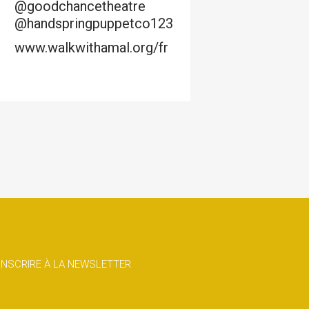
@goodchancetheatre
@handspringpuppetco123
www.walkwithamal.org/fr
'INSCRIRE À LA NEWSLETTER