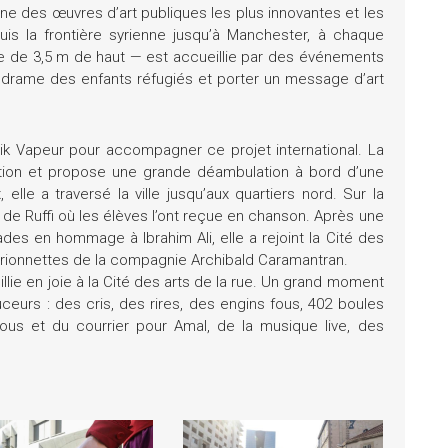
une des œuvres d’art publiques les plus innovantes et les
is la frontière syrienne jusqu’à Manchester, à chaque
 de 3,5 m de haut — est accueillie par des événements
au drame des enfants réfugiés et porter un message d’art
érik Vapeur pour accompagner ce projet international. La
ation et propose une grande déambulation à bord d’une
 elle a traversé la ville jusqu’aux quartiers nord. Sur la
ne de Ruffi où les élèves l’ont reçue en chanson. Après une
des en hommage à Ibrahim Ali, elle a rejoint la Cité des
marionnettes de la compagnie Archibald Caramantran.
illie en joie à la Cité des arts de la rue. Un grand moment
eurs : des cris, des rires, des engins fous, 402 boules
us et du courrier pour Amal, de la musique live, des