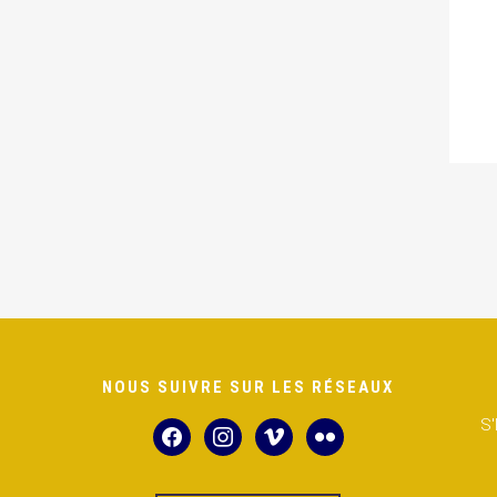
NOUS SUIVRE SUR LES RÉSEAUX
S
facebook
instagram
vimeo
flickr