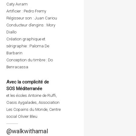
Caty Avram
Artificier : Pedro Fremy
Régisseur son : Juan Cariou
Conducteur d’engins : Mory
Diallo
Création graphique et
sérigraphie : Paloma De
Barbarin
Conception du timbre : Do
Benracassa
Avec la complicité de
SOS Méditerranée
et les écoles Antoine de Ruffi,
Oasis Aygalades, Association
Les Copains du Monde, Centre
social Olivier Bleu
@walkwithamal