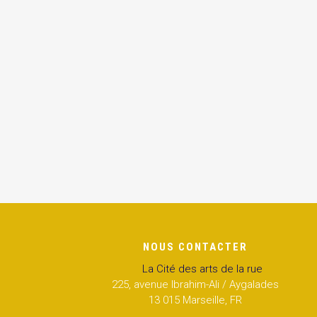
NOUS CONTACTER
La Cité des arts de la rue
225, avenue Ibrahim-Ali / Aygalades
13 015 Marseille, FR