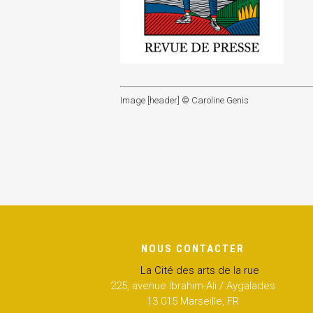
Image [header] © Caroline Genis
NOUS CONTACTER
La Cité des arts de la rue
225, avenue Ibrahim-Ali / Aygalades
13 015 Marseille, FR