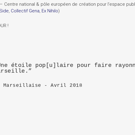
– Centre national & pôle européen de création pour l’espace publ
Side
,
Collectif Gena
,
Ex Nihilo
)
UR !
Une étoile pop[u]laire pour faire rayon
arseille.”
a Marseillaise - Avril 2018