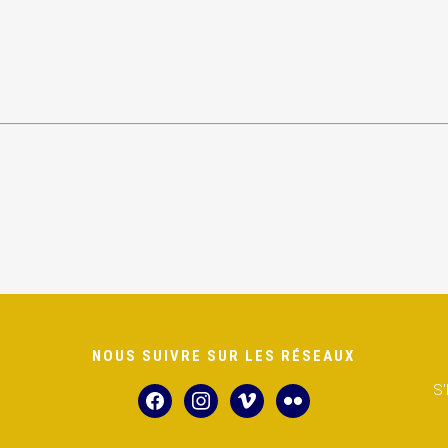
NOUS SUIVRE SUR LES RÉSEAUX
S
facebook
instagram
vimeo
flickr