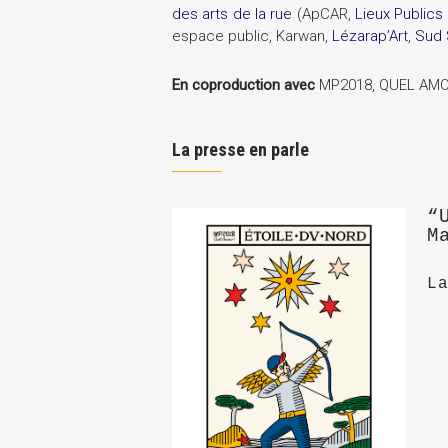
des arts de la rue
(ApCAR,
Lieux Publics
espace public, Karwan,
Lézarap’Art
,
Sud 
En coproduction avec
MP2018, QUEL AMO
La presse en parle
“
M
L