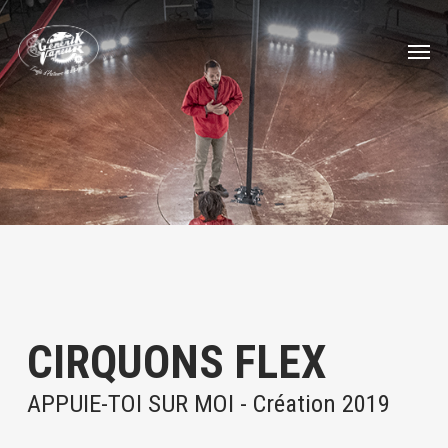
Skip
Menu
to
Men
main
content
CIRQUONS FLEX
APPUIE-TOI SUR MOI - Création 2019